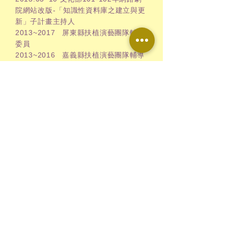
院網站改版-「知識性資料庫之建立與更
新」子計畫主持人
2013~2017 屏東縣扶植演藝團隊輔導
委員
2013~2016 嘉義縣扶植演藝團隊輔導
委員
2014.01~ 快樂鳥故事劇場行政總監
2014.09 喜憨兒劇團《20周年聯合公
演-天鵝的快樂頌》執行製作
2015.01~ 橄欖葉劇團藝術行政顧問
2015.03~ 獲選擔任南台灣表演藝術發
展協會常務理事
2015.05 「2015衛武營校園巡演藝術推
廣計畫」評鑑委員
2015.07 「2015衛武營童樂節」評鑑委
員
2015.09 喜憨兒劇團《年度巡演-寶盒
中的秘密》執行製作
2016.05 「2016衛武營戶外節目演出」
評鑑委員