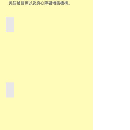
美語補習班以及身心障礙增能機構。
《吸睛祕笈-課程魅力化》
《教師進化課程》