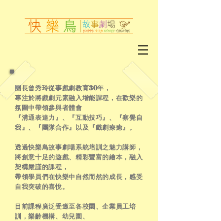
團長曾秀玲從事戲劇教育30年，
專注於將戲劇元素融入增能課程，在歡樂的
氛圍中帶領參與者體會
『溝通表達力』、『互動技巧』、『察覺自
我』、『團隊合作』以及『戲劇療癒』。
透過快樂鳥故事劇場系統培訓之魅力講師，
將創意十足的遊戲、精彩豐富的繪本，融入
架構嚴謹的課程，
帶領學員們在快樂中自然而然的成長，感受
自我突破的喜悅。
目前課程廣泛受邀至各校園、企業員工培
訓，樂齡機構、幼兒園、