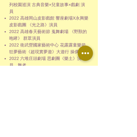
列校園巡演 古典音樂×兒童故事×戲劇 演
員
2022 高雄岡山皮影戲館 響座劇場X永興樂
皮影戲團 《光之路》演員
2022 高雄春天藝術節 嵬舞劇場 《野獸的
咆哮》 群眾演員
2022 衛武營國家藝術中心 花露露童樂節
狂夢藝術《超現實夢遊》大遊行 操偶師
2022 六堆庄頭劇場 思劇團《樂土》演
員、舞者
特殊
獎項
2024 亞太盃國際舞蹈班甲組《提燈上街採
花趣》 編舞 成績:第一名
2023 全國學生舞蹈大賽初賽《摩方》指導
老師 成績:優等
2015 第一屆理事長盃國武術錦標賽-個人
賽第二
名