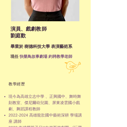
演員、戲劇
教師
劉庭歡
畢業於 樹德科技大學 表演藝術系
現任
快樂鳥故事劇場 約聘教學老師
教學經歷
現今為高雄立志中學
、正興國中、
舞時舞
刻教室、傑尼爾幼兒園、屏東凌雲國小戲
劇、舞蹈課程教師
2022-2024
高雄龍肚國中藝術深耕 學場講
座 講師