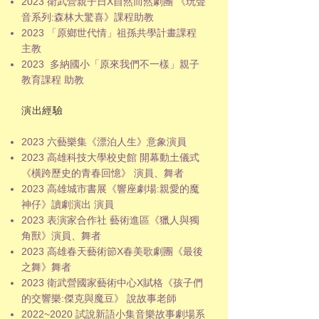
2023 衛武營親子日X自然而然劇團 《玩聲
音系列:森林大驚喜》課程助教
2023 「原鄉世代情」祖孫共學計畫課程
主教
2023 多納國小「原來我們不一樣」親子
教育課程 助教
演出經驗
2023 六藝樂集《漂泊人生》意象演員
2023 高雄科技大學校史館 開幕動土儀式
《橫跨歷史的青春回憶》 演員、舞者
2023 高雄城市書展《響座劇場:親愛的魔
神仔》讀劇演出 演員
2023 表演家合作社 藝術進區《獵人與獨
角獸》演員、舞者
2023 高雄春天藝術節X春美歌劇團《最後
之舞》舞者
2023 衛武營國家藝術中心X賦格《孩子們
的交響樂:傑克與魔豆》 說故事老師
2022~2020 試說新語小集音樂故事劇場系