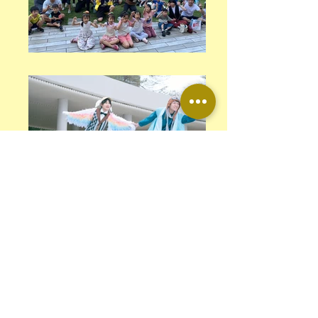
​想瞭解更多詳情請洽快樂鳥故事劇場
（07）334-7795