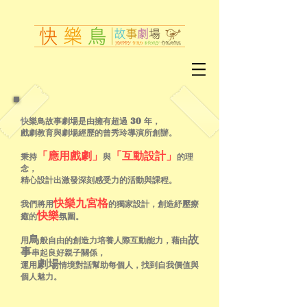
快樂鳥故事劇場是由擁有超過 30 年，
戲劇教育與劇場經歷的曾秀玲導演所創辦。
「應用戲劇」
「互動設計」
秉持
與
的理
念
，
精心設計出激發深刻感受力的活動與課程。
快樂九宮格
我們將用
的獨家設計，
創造紓壓療
快樂
癒的
氛圍。
鳥
故
用
般自由的創造力培養人際互動能力，
藉由
事
串起良好親子關係，
劇場
運用
情境對話幫助每個人，
找到自我價值與
個人魅力。