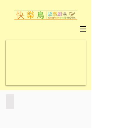
《蛇來蛇去的小孩》