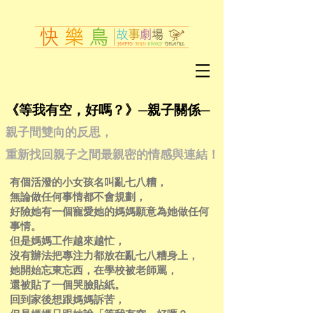
《等我有空，好嗎？》
─親子關係─
親子間雙向的反思，
重新找回親子之間最親密的情感與連結！
有個活潑的小女孩名叫亂七八糟，
無論做任何事情都不會規劃，
好險她有一個寵愛她的媽媽願意為她做任何
事情。
但是媽媽工作越來越忙，
沒有辦法把專注力都放在亂七八糟身上，
她開始忘東忘西，在學校被老師罵，
還被貼了一個哭臉貼紙。
回到家後想跟媽媽訴苦，