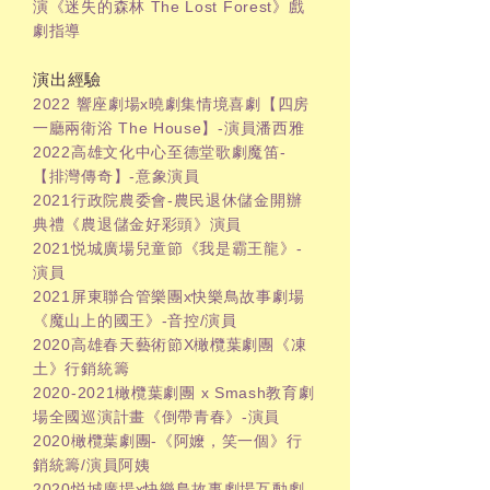
演《迷失的森林 The Lost Forest》
戲
劇指導
演出經驗
2022 響座劇場x曉劇集情境喜劇【四房
一廳兩衛浴 The House】-演員潘西雅
2022高雄文化中心至德堂歌劇魔笛-
【排灣傳奇】-意象演員
2021行政院農委會-農民退休儲金開辦
典禮《農退儲金好彩頭》演員
2021悦城廣場兒童節《我是霸王龍》-
演員
2021屏東聯合管樂團x快樂鳥故事劇場
《魔山上的國王》-音控/演員
2020高雄春天藝術節X橄欖葉劇團《凍
土》行銷統籌
2020-2021
橄欖葉劇團 x Smash教育劇
場全國巡演計畫《倒帶青春》-演員
2020橄欖葉劇團-《阿嬤，笑一個》行
銷統籌/演員阿姨
2020悦城廣場x快樂鳥故事劇場互動劇