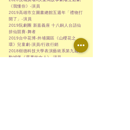
《我懂你》-演員
2019高雄市立圖書總館五週年「禮物打
開了」-演員
2019阮劇團 新嘉義座 十八銅人台語仙
拚仙競賽-舞者
2019台中花博-外埔園區《山櫻花之
環》兒童劇-演員/行政行銷
2018樹德科技大學表演藝術系第九屆藝
動城堡《霧裏的女人》-演員
2018樹德科技大學表演藝術系春季展演
十週年大戲《蛙》-行政組
2017白開水劇團享受旋律系列《原來的
我們》-行政助理
2017両両製造劇團《両伴》-行政助理
2017全球泛華青年讀劇藝術節《月亮的
南交點》-演員
2017財團法人高雄市藝起文化基金會-
不貧窮藝術節《如晤》-演員
2016高雄《Love Unlimited 愛無限》
國際音樂文化祭-舞者