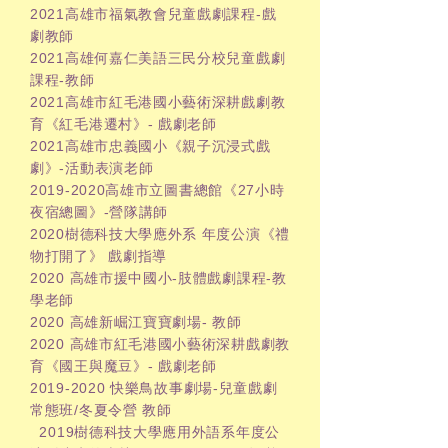
2021高雄市福氣教會兒童戲劇課程-戲
劇教師
2021高雄何嘉仁美語三民分校兒童戲劇
課程-教師
2021高雄市紅毛港國小藝術深耕戲劇教
育《紅毛港遷村》- 戲劇老師
2021高雄市忠義國小《親子沉浸式戲
劇》-活動表演老師
2019-2020
高雄市立圖書總館《27小時
夜宿總圖》-營隊講師
2020樹德科技大學應外系 年度公演《禮
物打開了》 戲劇指導
2020 高雄市援中國小-肢體戲劇課程-教
學老師
2020 高雄新崛江寶寶劇場- 教師
2020 高雄市紅毛港國小藝術深耕戲劇教
育《國王與魔豆》- 戲劇老師
2019-2020
快樂鳥故事劇場-兒童戲劇
常態班/冬夏令營 教師
2019樹德科技大學應用外語系年度公