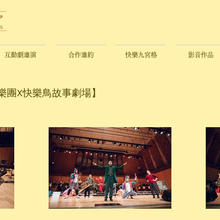
互動劇邀演
合作邀約
快樂九宮格
影音作品
樂團X快樂鳥故事劇場】